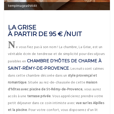
tempImagea9Wi4t
LA GRISE
À PARTIR DE 95 € /NUIT
N
e vous fiez pas à son nom ! La chambre, La Grise, est un
véritable écrin de tendresse et de simplicité pour des séjours
paisibles en
CHAMBRE D'HÔTES DE CHARME À
SAINT-RÉMY-DE-PROVENCE
. Les nuits sont calmes
dans cette chambre décorée dans un
style provençal et
romantique
. Située au rez-de-chaussée de cette
maison
d'hôtes avec piscine de St-Rémy-de-Provence
, vous aurez
accès à une
terrasse privée
. Vous apprécierez prendre votre
petit déjeuner dans ce coin intimiste avec
vue sur les Alpilles
et la piscine
. Pour votre confort, vous disposerez d'un lit