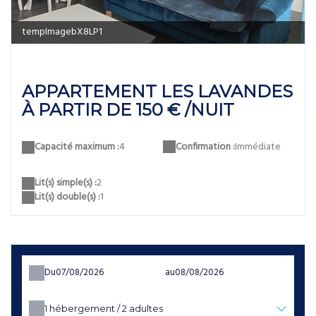
tempImagebX8LP1
APPARTEMENT LES LAVANDES
À PARTIR DE 150 € /NUIT
Confirmation :
Immédiate
Capacité maximum :
4
Lit(s) simple(s) :
2
Lit(s) double(s) :
1
Du
au
1
hébergement /
2
adultes