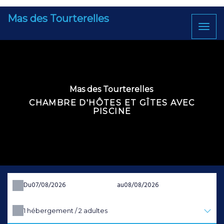
Mas des Tourterelles
Toggl
naviga
Mas des Tourterelles
CHAMBRE D'HÔTES ET GÎTES AVEC
PISCINE
Du
au
1
hébergement /
2
adultes