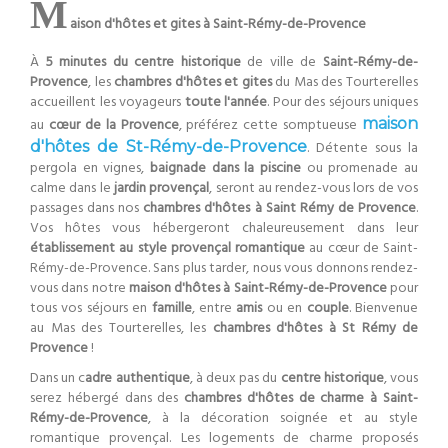
M
aison d'hôtes et gites à Saint-Rémy-de-Provence
À
5 minutes du centre historique
de ville de
Saint-Rémy-de-
Provence
, les
chambres d'hôtes et gites
du Mas des Tourterelles
accueillent les voyageurs
toute l'année
. Pour des séjours uniques
au
cœur de la Provence
, préférez cette somptueuse
maison
d'hôtes de St-Rémy-de-Provence
. Détente sous la
pergola en vignes,
baignade dans la piscine
ou promenade au
calme dans le
jardin provençal
, seront au rendez-vous lors de vos
passages dans nos
chambres d'hôtes à Saint Rémy de Provence
.
Vos hôtes vous hébergeront chaleureusement dans leur
établissement au style provençal romantique
au cœur de Saint-
Rémy-de-Provence. Sans plus tarder, nous vous donnons rendez-
vous dans notre
maison d'hôtes à Saint-Rémy-de-Provence
pour
tous vos séjours en
famille
, entre
amis
ou en
couple
. Bienvenue
au Mas des Tourterelles, les
chambres d'hôtes à St Rémy de
Provence
!
Dans un c
adre authentique
, à deux pas du
centre historique
, vous
serez hébergé dans des
chambres d'hôtes de charme à Saint-
Rémy-de-Provence
, à la décoration soignée et au style
romantique provençal. Les logements de charme proposés