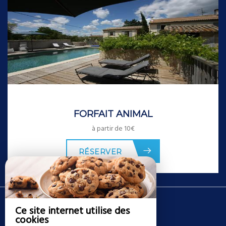
FORFAIT ANIMAL
à partir de 10€
RÉSERVER
Mas des Tourterelles
Ce site internet utilise des
Mas des Tourterelles
cookies