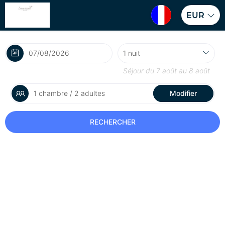
EUR
Séjour du
7 août
au
8 août
1 chambre / 2 adultes
Modifier